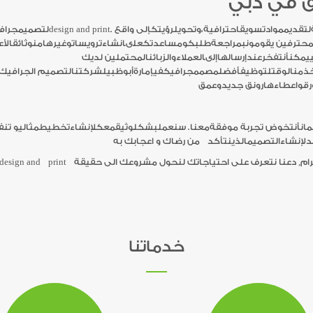
لمحترفين يقومونبمراجعةطلبكومساعدتكعلىانشاءترويساتوغيرهامنوثائقالأ
خذمنالوقتلتوظيفأفضلمصممجرافيكفيإمارةأبوظبيلشركتنالتصميم الجرافيك.
مانأنتخوض تجربة موفقةمعنا. سنعملبشكلوثيقمعكلإنشاءتخطيطمثاليو تنفي
خدماتنا