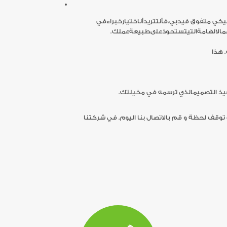
عمالالهامةالتيتستحوذعلىطبيعةعملك.
 هذا
ذ التصميمالذي ترسمه في مخيلتك.