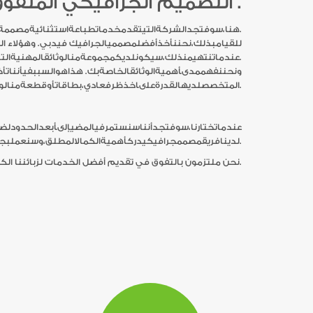
التصميم الجرافيكي المتفوق في دبي .
لتصميمجرافيكي متفوق فيدبي،فأنتتريدأناختيارخبراءفيdesign and print. هنا،سوفتجدالشركةالتيتقدمخدماتطباعةاستثنائيةمصممةلتقديمموادتسويقاحترافية،وتحويلرؤيتكإلى واقع.
للقيامبذلك،نحننأخذأفضلمصمميالجرافيك فيدبي. وهؤلاء ا
عندماتنتهيمنذلك،سيكونلديكمجموعةمنالوثائقالمهنيةالتييمكنأنتفخرعندإرسالهاإلىالعملاءوالزبائنالمحتملين لديك.
ونحننفهممدىأهميةالوثائقالخاصةبك. هذاهوالسببفيأنناتأ
المتخصصلديهالقدرةعلىاخذظرفعادي،بطاقاتأوقطعةمنالورقواعطاءهارونق جديدوعمق.
عندماتختارنا،سوفتجدأنناسنستمرفيالمضيإلىأبعدالحدودلض
لدينافريقمصممجرافيكيدركأهميةالكمالالمطلق،وسنعملبجدلإنشاءالتصميمالذينتأكد من رضاك و اعجابك به.
توقف لحظة و قم بالاتصال بنا اليوم. في شركتنا design and print نحن ملتزمون بالتفوق في تقديم أفضل الخدمات لزبائننا الكرام, دعنا نتعرف على احتياجاتك لنحول مشروعك الى حقيقة.